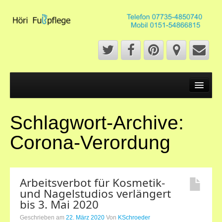
Start
Fußpflege
Schlagwort-Archive:
Fußpflege
Corona-Verordung
French Pediküre
Fußmassage
Arbeitsverbot für Kosmetik-
Naildesign
und Nagelstudios verlängert
bis 3. Mai 2020
Maniküre
Geschrieben am
22. März 2020
Von
KSchroeder
Über mich