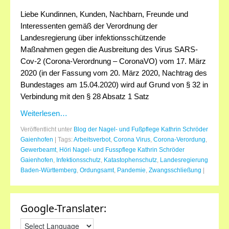
Liebe Kundinnen, Kunden, Nachbarn, Freunde und
Anfahrt
Interessenten gemäß der Verordnung der
Landesregierung über infektionsschützende
Preise
Maßnahmen gegen die Ausbreitung des Virus SARS-
Kontakt
Cov-2 (Corona-Verordnung – CoronaVO) vom 17. März
2020 (in der Fassung vom 20. März 2020, Nachtrag des
Bundestages am 15.04.2020) wird auf Grund von § 32 in
Verbindung mit den § 28 Absatz 1 Satz
Weiterlesen…
Veröffentlicht unter
Blog der Nagel- und Fußpflege Kathrin Schröder
Gaienhofen
|
Tags:
Arbeitsverbot
,
Corona Virus
,
Corona-Verordung
,
Gewerbeamt
,
Höri Nagel- und Fusspflege Kathrin Schröder
Gaienhofen
,
Infektionsschutz
,
Katastophenschutz
,
Landesregierung
Baden-Württemberg
,
Ordungsamt
,
Pandemie
,
Zwangsschließung
|
Google-Translater: