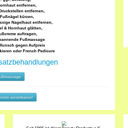
ornhaut entfernen,
 Druckstellen entfernen,
Fußnägel kürzen,
ssige Nagelhaut entfernen,
l & Hornhaut glätten,
ußcreme auftragen,
pannende Fußmassage
Wunsch gegen Aufpreis
kieren oder French Pedicure
satzbehandlungen
ußmassage
ermin vereinbaren!