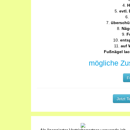
H
evtl.
überschü
Näge
F
ents
auf 
Fußnägel lac
mögliche Zu
F
Jetzt T