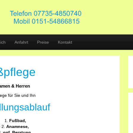
ich
Anfahrt
Preise
Kontakt
ßpflege
amen & Herren
lungsablauf
Fußbad,
Anamnese,
ggf. Beratung,