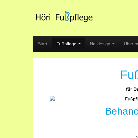
Start
Fußpflege
Naildesign
Über m
Fu
für D
Behand