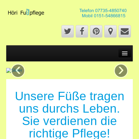
Start
‹
›
Fußpflege
Fußpflege
French Pediküre
Unsere Füße tragen
Fußmassage
uns durchs Leben.
Naildesign
Sie verdienen die
Maniküre
richtige Pflege!
Über mich