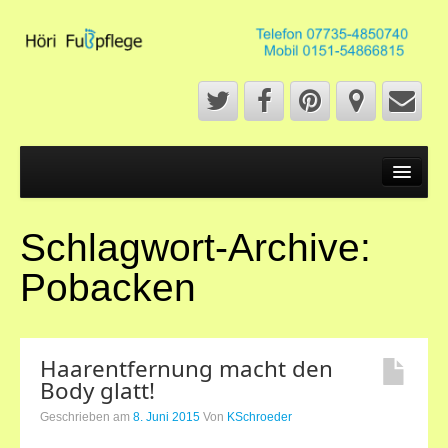
Start
Fußpflege
Schlagwort-Archive:
Fußpflege
Pobacken
French Pediküre
Fußmassage
Haarentfernung macht den
Naildesign
Body glatt!
Maniküre
Geschrieben am
8. Juni 2015
Von
KSchroeder
Über mich