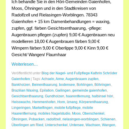
Ich behandle Sie in den Höri-Gemeinden Gaienhofen,
Moos, Öhningen und in den Stadtkreisen von
Anfahrt
Radolfzell und Rielasingen-Worblingen. 78343
Gaienhofen + 15 km Damenbehandlungen = waxing,
Preise
zupfen, ggf. färben Gesichtsenthaarung, -pflege:
Kontakt
Augenbrauen pflegen (zupfen) 9,00 € Augenbrauen neu
modellieren 18,00 € Augenbrauen färben 9,00 €
Wimpern färben 9,00 € Oberlippe 9,00 € Kinn 9,00 €
Gesicht/ Wangen/ Flaumhaar
Weiterlesen…
Veröffentlicht unter
Blog der Nagel- und Fußpflege Kathrin Schröder
Gaienhofen
|
Tags:
Achseln
,
Arme
,
Augenbrauen zupfen
,
Bankholzen
,
Beinenthaarung
,
bodensee
,
Bohlingen
,
Böhringen
,
Brazilian Waxing
,
Epilation
,
Gailingen
,
gemeinde gaienhofen
,
Gesichtsenthaarung
,
Gundholzen
,
haarentfernung
,
halbinsel höri
,
Heisswachs
,
Hemmenhofen
,
Horn
,
Iznang
,
Körperenthaarung
,
Lingeringen
,
Markelfingen
,
mobile fußpflege
,
mobile
Haarentfernung
,
mobiles Nagelstudio
,
Moos
,
Oberschenkel
,
Öhningen
,
Pobacken
,
radolfzell
,
rielasingen-worblingen
,
Schienen
,
Überlingen am Ried
,
Unterschenkel
,
Untersee
,
Wachsen
,
Wangen
,