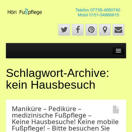
Start
Fußpflege
Schlagwort-Archive:
Fußpflege
kein Hausbesuch
French Pediküre
Fußmassage
Maniküre – Pediküre –
Naildesign
medizinische Fußpflege –
Keine Hausbesuche! Keine mobile
Maniküre
Fußpflege! – Bitte besuchen Sie
Über mich