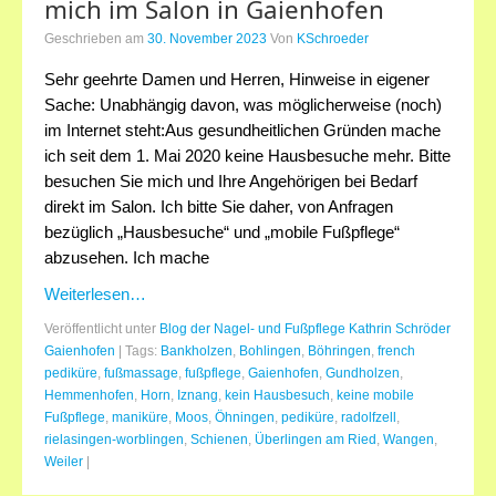
mich im Salon in Gaienhofen
Geschrieben am
30. November 2023
Von
KSchroeder
Anfahrt
Sehr geehrte Damen und Herren, Hinweise in eigener
Preise
Sache: Unabhängig davon, was möglicherweise (noch)
im Internet steht:Aus gesundheitlichen Gründen mache
Kontakt
ich seit dem 1. Mai 2020 keine Hausbesuche mehr. Bitte
besuchen Sie mich und Ihre Angehörigen bei Bedarf
direkt im Salon. Ich bitte Sie daher, von Anfragen
bezüglich „Hausbesuche“ und „mobile Fußpflege“
abzusehen. Ich mache
Weiterlesen…
Veröffentlicht unter
Blog der Nagel- und Fußpflege Kathrin Schröder
Gaienhofen
|
Tags:
Bankholzen
,
Bohlingen
,
Böhringen
,
french
pediküre
,
fußmassage
,
fußpflege
,
Gaienhofen
,
Gundholzen
,
Hemmenhofen
,
Horn
,
Iznang
,
kein Hausbesuch
,
keine mobile
Fußpflege
,
maniküre
,
Moos
,
Öhningen
,
pediküre
,
radolfzell
,
rielasingen-worblingen
,
Schienen
,
Überlingen am Ried
,
Wangen
,
Weiler
|