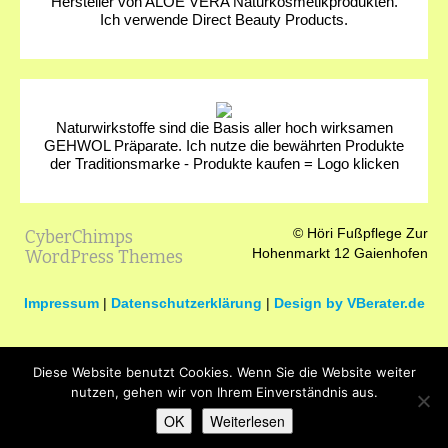
Hersteller von ALOE VERA Naturkosmetikprodukten.
Ich verwende Direct Beauty Products.
Naturwirkstoffe sind die Basis aller hoch wirksamen
GEHWOL Präparate. Ich nutze die bewährten Produkte
der Traditionsmarke - Produkte kaufen = Logo klicken
© Höri Fußpflege Zur
CyberChimps
Hohenmarkt 12 Gaienhofen
WordPress Themes
Impressum
|
Datenschutzerklärung
|
Design by VBerater.de
Diese Website benutzt Cookies. Wenn Sie die Website weiter
nutzen, gehen wir von Ihrem Einverständnis aus.
OK
Weiterlesen