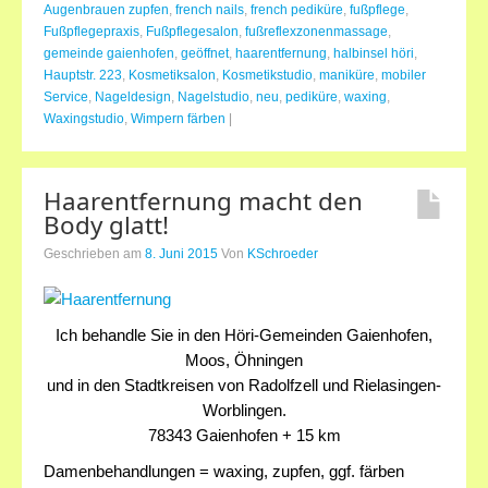
Augenbrauen zupfen
,
french nails
,
french pediküre
,
fußpflege
,
Fußpflegepraxis
,
Fußpflegesalon
,
fußreflexzonenmassage
,
gemeinde gaienhofen
,
geöffnet
,
haarentfernung
,
halbinsel höri
,
Hauptstr. 223
,
Kosmetiksalon
,
Kosmetikstudio
,
maniküre
,
mobiler
Service
,
Nageldesign
,
Nagelstudio
,
neu
,
pediküre
,
waxing
,
Waxingstudio
,
Wimpern färben
|
Haarentfernung macht den
Body glatt!
Geschrieben am
8. Juni 2015
Von
KSchroeder
Ich behandle Sie in den Höri-Gemeinden Gaienhofen,
Moos, Öhningen
und in den Stadtkreisen von Radolfzell und Rielasingen-
Worblingen.
78343 Gaienhofen + 15 km
Damenbehandlungen = waxing, zupfen, ggf. färben