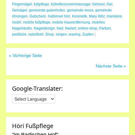
Fingernägel
,
fußpflege
,
fußreflexzonenmassage
,
Gehwol
,
Gel
,
Gelnägel
,
gemeinde gaienhofen
,
gemeinde moos
,
gemeinde
öhningen
,
Gutschein
,
halbinsel höri
,
Kosmetik
,
Malu Wilz
,
maniküre
,
mobil
,
mobile fußpflege
,
mobile Haarentfernung
,
mobiles
Nagelstudio
,
Nageldesign
,
Nail
,
Nailart
,
online-shop
,
Parfum
,
pediküre
,
radolfzell
,
Shop
,
singen
,
waxing
,
Zupfen
|
« Vorherige Seite
Nächste Seite »
Google-Translater:
Höri Fußpflege
"im Badischen Hof"