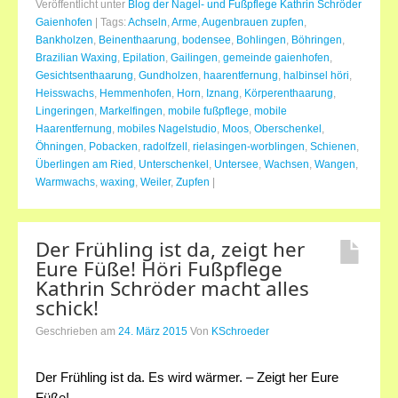
Veröffentlicht unter
Blog der Nagel- und Fußpflege Kathrin Schröder
Gaienhofen
|
Tags:
Achseln
,
Arme
,
Augenbrauen zupfen
,
Bankholzen
,
Beinenthaarung
,
bodensee
,
Bohlingen
,
Böhringen
,
Brazilian Waxing
,
Epilation
,
Gailingen
,
gemeinde gaienhofen
,
Gesichtsenthaarung
,
Gundholzen
,
haarentfernung
,
halbinsel höri
,
Heisswachs
,
Hemmenhofen
,
Horn
,
Iznang
,
Körperenthaarung
,
Lingeringen
,
Markelfingen
,
mobile fußpflege
,
mobile
Haarentfernung
,
mobiles Nagelstudio
,
Moos
,
Oberschenkel
,
Öhningen
,
Pobacken
,
radolfzell
,
rielasingen-worblingen
,
Schienen
,
Überlingen am Ried
,
Unterschenkel
,
Untersee
,
Wachsen
,
Wangen
,
Warmwachs
,
waxing
,
Weiler
,
Zupfen
|
Der Frühling ist da, zeigt her
Eure Füße! Höri Fußpflege
Kathrin Schröder macht alles
schick!
Geschrieben am
24. März 2015
Von
KSchroeder
Der Frühling ist da. Es wird wärmer. – Zeigt her Eure
Füße!