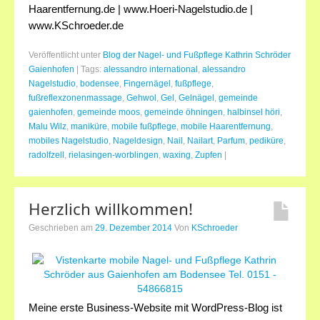
Haarentfernung.de | www.Hoeri-Nagelstudio.de |
www.KSchroeder.de
Veröffentlicht unter
Blog der Nagel- und Fußpflege Kathrin Schröder
Gaienhofen
|
Tags:
alessandro international
,
alessandro
Nagelstudio
,
bodensee
,
Fingernägel
,
fußpflege
,
fußreflexzonenmassage
,
Gehwol
,
Gel
,
Gelnägel
,
gemeinde
gaienhofen
,
gemeinde moos
,
gemeinde öhningen
,
halbinsel höri
,
Malu Wilz
,
maniküre
,
mobile fußpflege
,
mobile Haarentfernung
,
mobiles Nagelstudio
,
Nageldesign
,
Nail
,
Nailart
,
Parfum
,
pediküre
,
radolfzell
,
rielasingen-worblingen
,
waxing
,
Zupfen
|
Herzlich willkommen!
Geschrieben am
29. Dezember 2014
Von
KSchroeder
Meine erste Business-Website mit WordPress-Blog ist