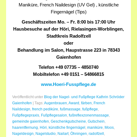
Maniküre, French Naildesign (UV Gel) , künstliche
Fingernägel (Tips)
Geschäftszeiten Mo. – Fr. 8:00 bis 17:00 Uhr
Hausbesuche auf der Höri, Rielasingen-Worblingen,
Stadtkreis Radolfzell
oder
Behandlung im Salon, Haupstrasse 223 in 78343
Gaienhofen
Telefon +49 07735 – 4850740
Mobiltelefon +49 0151 – 54866815
www.Hoeri-Fusspflege.de
Veröffentlicht unter
Blog der Nagel- und Fußpflege Kathrin Schröder
Gaienhofen
|
Tags:
Augenbrauen
,
Award
,
färben
,
French
Naildesign
,
french pediküre
,
fußmassage
,
fußpflege
,
Fußpflegepraxis
,
Fußpflegesalon
,
fußreflexzonenmassage
,
gemeinde gaienhofen
,
Geschenkgutscheine
,
Gutschein
,
haarentfernung
,
Höri
,
künstliche fingernägel
,
maniküre
,
Moos
,
Nageldesign
,
Nagelstudio
,
Nailart
,
Öhningen
,
radolfzell
,